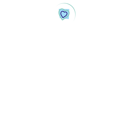
85 987598704 (WhatsApp) / (85) 20284326
Piso L0
Um projeto idealizado para trazer comodidade, segurança,
lazer e muitos momentos felizes para você.
Lojas e Quiosques